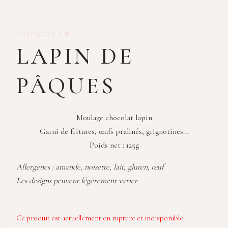
CHOCOLAT
LAPIN DE
PÂQUES
Moulage chocolat lapin
Garni de fritures, œufs pralinés, grignotines…
Poids net : 125g
Allergènes : amande, noisette, lait, gluten, œuf
Les designs peuvent légèrement varier
Ce produit est actuellement en rupture et indisponible.