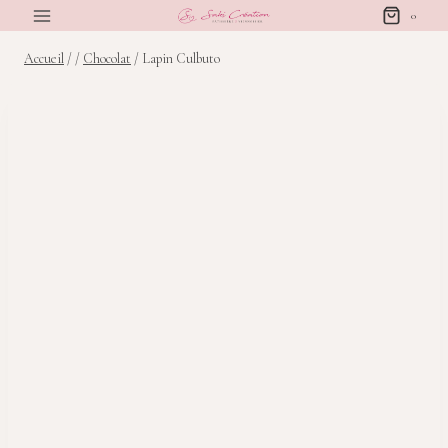
Aller
0
au
Accueil
/
/
Chocolat
/
Lapin Culbuto
contenu