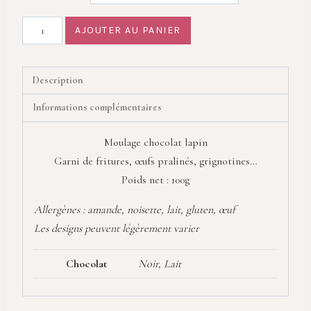
quantité
AJOUTER AU PANIER
de
Lapin
Culbuto
Description
Informations complémentaires
Moulage chocolat lapin
Garni de fritures, œufs pralinés, grignotines…
Poids net : 100g
Allergènes : amande, noisette, lait, gluten, œuf
Les designs peuvent légèrement varier
Chocolat
Noir, Lait