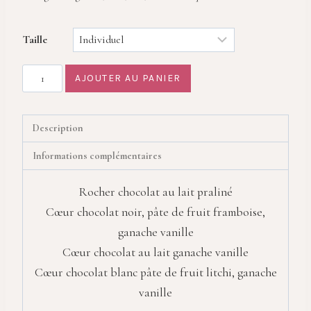
Taille
quantité
AJOUTER AU PANIER
de
Assortiment
chocolat
Description
Informations complémentaires
Rocher chocolat au lait praliné
Cœur chocolat noir, pâte de fruit framboise,
ganache vanille
Cœur chocolat au lait ganache vanille
Cœur chocolat blanc pâte de fruit litchi, ganache
vanille