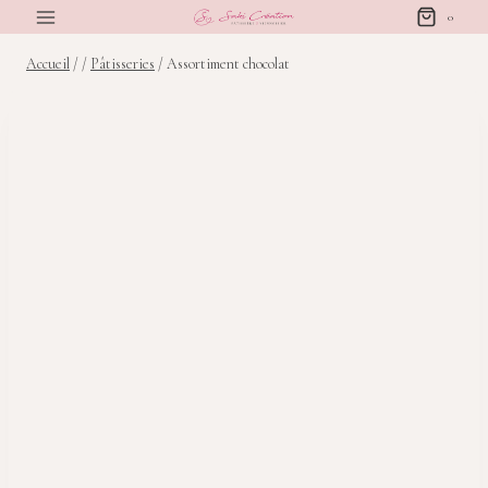
Aller
0
au
Accueil
/
/
Pâtisseries
/
Assortiment chocolat
contenu