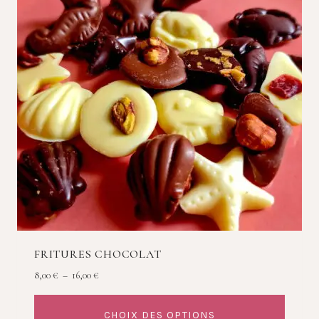
FRITURES CHOCOLAT
Plage
8,00
€
–
16,00
€
de
prix :
CHOIX DES OPTIONS