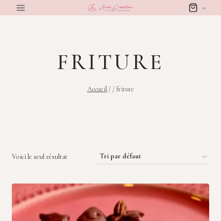
Aller
0
au
contenu
FRITURE
Accueil
/
/
friture
Voici le seul résultat