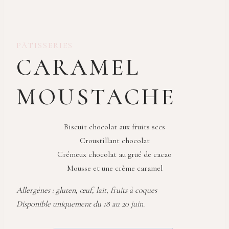
PÂTISSERIES
CARAMEL
MOUSTACHE
Biscuit chocolat aux fruits secs
Croustillant chocolat
Crémeux chocolat au grué de cacao
Mousse et une crème caramel
Allergènes : gluten, œuf, lait, fruits à coques
Disponible uniquement du 18 au 20 juin.