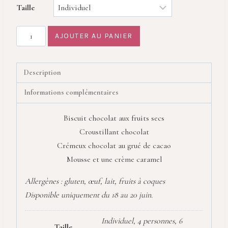
Taille
quantité
AJOUTER AU PANIER
de
Caramel
moustache
Description
Informations complémentaires
Biscuit chocolat aux fruits secs
Croustillant chocolat
Crémeux chocolat au grué de cacao
Mousse et une crème caramel
Allergènes : gluten, œuf, lait, fruits à coques
Disponible uniquement du 18 au 20 juin.
Individuel, 4 personnes, 6
Taille