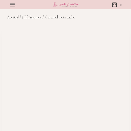
Aller
0
au
Accueil
/
/
Pâtisseries
/
Caramel moustache
contenu