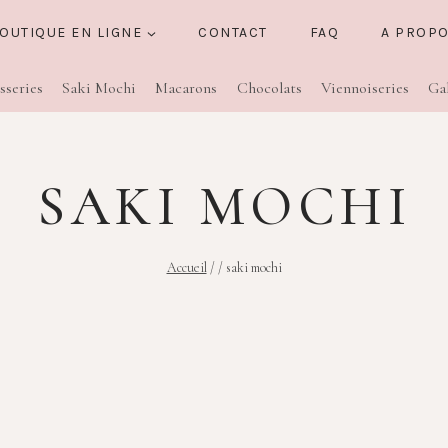
OUTIQUE EN LIGNE
CONTACT
FAQ
A PROP
sseries
Saki Mochi
Macarons
Chocolats
Viennoiseries
Ga
SAKI MOCHI
Accueil
/
/
saki mochi