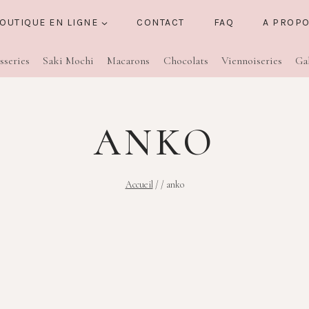
OUTIQUE EN LIGNE
CONTACT
FAQ
A PROP
sseries
Saki Mochi
Macarons
Chocolats
Viennoiseries
Ga
ANKO
Accueil
/
/
anko